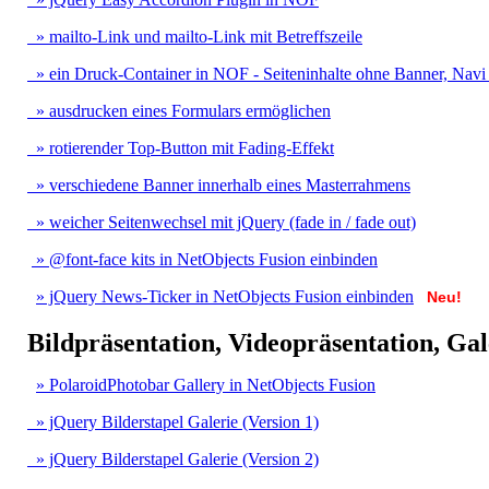
» mailto-Link und mailto-Link mit Betreffszeile
» ein Druck-Contain
er in NO
F - Seiteninhalte ohne Banner, Navi
» ausdrucken eines Formulars ermöglichen
» rotierender Top-Button mit Fading-Effekt
» verschiedene Banner innerhalb eines Masterrahmens
» weicher Seitenwechsel mit jQuery (fade in / fade out)
» @font-face kits in NetObjects Fusion einbinden
» jQuery News-Ticker in NetObjects Fusion einbinden
Neu!
Bildpräsentation, Videopräsentation, Gal
» PolaroidPhotobar Gallery in NetObjects Fusion
» jQuery Bilderstapel Galerie (Version 1)
» jQuery Bilderstapel Galerie (Version 2)